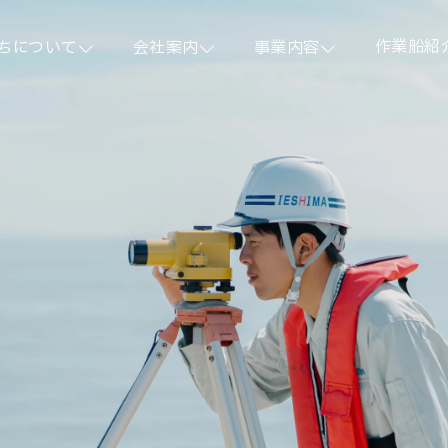
本文までスキップする
作業船紹
ちについて
会社案内
事業内容
作業船紹
代表あいさつ
船舶事業
代表あいさつ
船舶事業
経営理念
土木工事業
経営理念
土木工事業
沿革
地盤改良事業
沿革
地盤改良事業
会社概要
海外事業
会社概要
海外事業
アクセス
アクセス