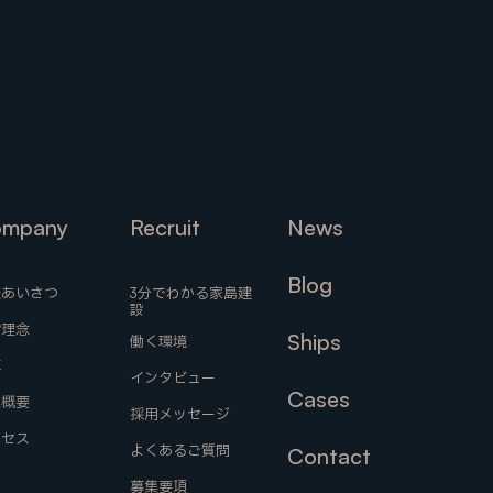
us
mpany
Recruit
News
mpany
Recruit
News
Blog
表あいさつ
3分でわかる家島建
設
Blog
営理念
Ships
働く環境
表あいさつ
営理念
革
働く環境
3分でわかる家島建
Ships
インタビュー
設
革
Cases
社概要
採用メッセージ
社概要
インタビュー
Cases
クセス
よくあるご質問
Contact
クセス
採用メッセージ
募集要項