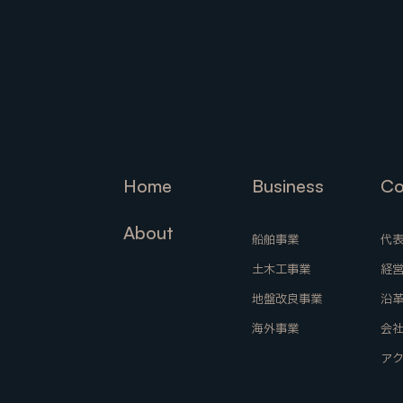
Contact 
Home
Business
Co
Home
Business
Co
About
船舶事業
代
船舶事業
About
土木工事業
経
代
経
地盤改良事業
沿
土木工事業
沿
海外事業
会
地盤改良事業
海外事業
会
ア
ア